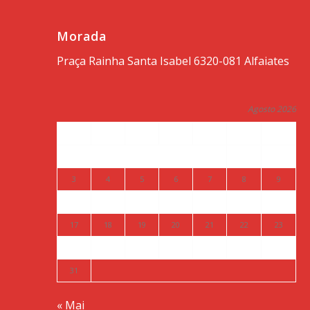
Morada
Praça Rainha Santa Isabel 6320-081 Alfaiates
Agosto 2026
S
T
Q
Q
S
S
D
1
2
3
4
5
6
7
8
9
10
11
12
13
14
15
16
17
18
19
20
21
22
23
24
25
26
27
28
29
30
31
« Mai