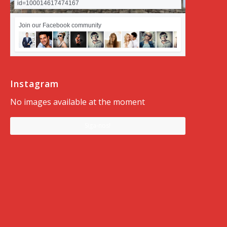
id=100014617474167
Join our Facebook community
Instagram
No images available at the moment
Siga-nos!