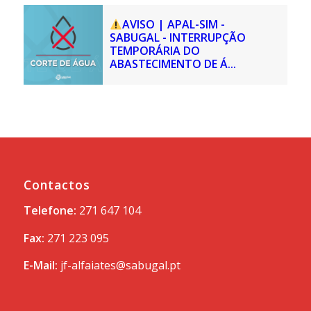
AVISO | APAL-SIM -
SABUGAL - INTERRUPÇÃO
TEMPORÁRIA DO
ABASTECIMENTO DE Á...
Contactos
Telefone:
271 647 104
Fax:
271 223 095
E-Mail:
jf-alfaiates@sabugal.pt