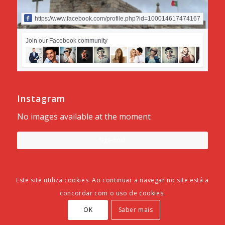
https://www.facebook.com/profile.php?id=100014617474167
Join our Facebook community
Instagram
No images available at the moment
Siga-nos!
Este site utiliza cookies. Ao continuar a navegar no site está a
concordar com o uso de cookies.
Desenvolvido por
Município do Sabugal
e
ADSI
© Copyright -
Alfaiates
OK
Saber mais