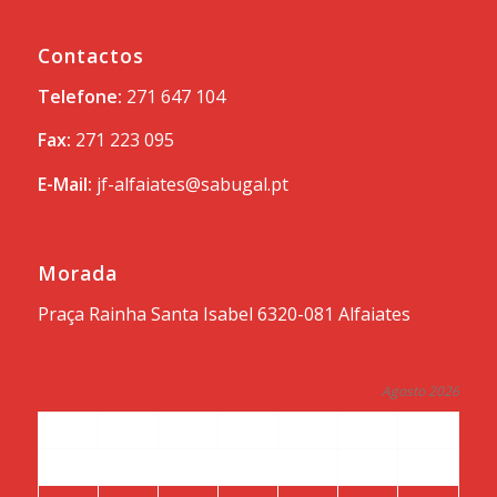
Contactos
Telefone:
271 647 104
Fax:
271 223 095
E-Mail:
jf-alfaiates@sabugal.pt
Morada
Praça Rainha Santa Isabel 6320-081 Alfaiates
Agosto 2026
S
T
Q
Q
S
S
D
1
2