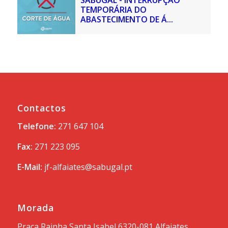
TEMPORÁRIA DO
ABASTECIMENTO DE Á...
Contactos
Telefone:
271 647 104
Fax:
271 223 095
E-Mail:
jf-alfaiates@sabugal.pt
Morada
Praça Rainha Santa Isabel 6320-081 Alfaiates