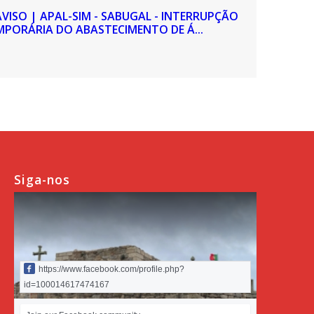
AVISO | APAL-SIM - SABUGAL - INTERRUPÇÃO
MPORÁRIA DO ABASTECIMENTO DE Á...
Siga-nos
https://www.facebook.com/profile.php?
id=100014617474167