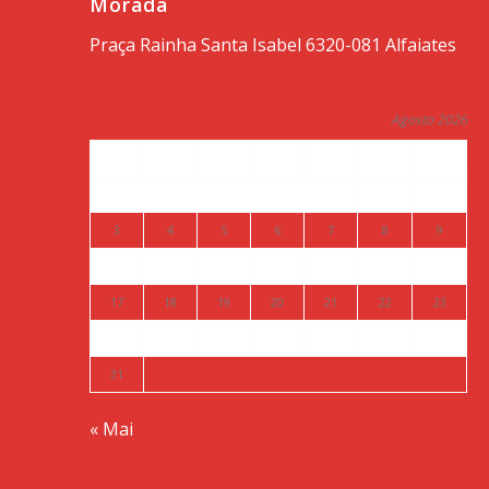
Morada
Praça Rainha Santa Isabel 6320-081 Alfaiates
Agosto 2026
S
T
Q
Q
S
S
D
1
2
3
4
5
6
7
8
9
10
11
12
13
14
15
16
17
18
19
20
21
22
23
24
25
26
27
28
29
30
31
« Mai