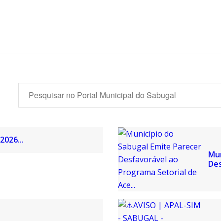
2026...
Mun
Des