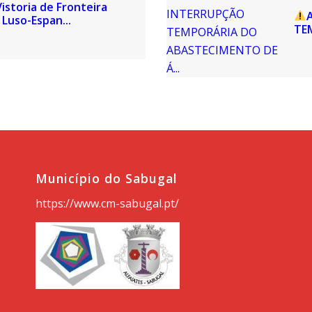
istoria de Fronteira
Luso-Espan...
TE
Município do Sabugal
https://www.cm-sabugal.pt/