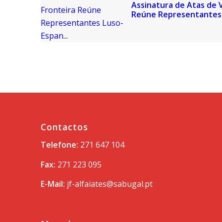
Assinatura de Atas de V
Reúne Representantes 
Contactos
Telefone:
271 647 104
Fax:
271 223 095
E-Mail:
jf-alfaiates@sabugal.pt