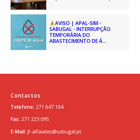
AVISO | APAL-SIM -
SABUGAL - INTERRUPÇÃO
TEMPORÁRIA DO
ABASTECIMENTO DE Á...
Contactos
Telefone:
271 647 104
Fax:
271 223 095
E-Mail:
jf-alfaiates@sabugal.pt