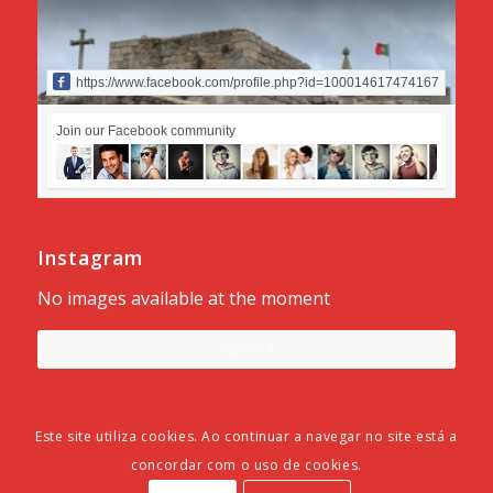
https://www.facebook.com/profile.php?id=100014617474167
Join our Facebook community
Instagram
No images available at the moment
Siga-nos!
Este site utiliza cookies. Ao continuar a navegar no site está a
concordar com o uso de cookies.
Desenvolvido por
Município do Sabugal
e
ADSI
© Copyright -
Alfaiates