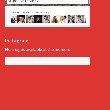
id=100014617474167
Join our Facebook community
Instagram
No images available at the moment
Siga-nos!