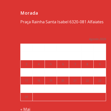
Morada
Praça Rainha Santa Isabel 6320-081 Alfaiates
Agosto 2026
S
T
Q
Q
S
S
D
1
2
3
4
5
6
7
8
9
10
11
12
13
14
15
16
17
18
19
20
21
22
23
24
25
26
27
28
29
30
31
« Mai