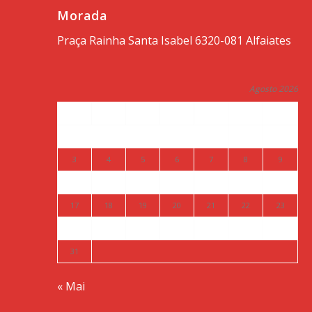
Morada
Praça Rainha Santa Isabel 6320-081 Alfaiates
Agosto 2026
S
T
Q
Q
S
S
D
1
2
3
4
5
6
7
8
9
10
11
12
13
14
15
16
17
18
19
20
21
22
23
24
25
26
27
28
29
30
31
« Mai