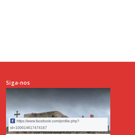
Siga-nos
https://www.facebook.com/profile.php?
id=100014617474167