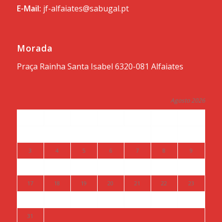
E-Mail:
jf-alfaiates@sabugal.pt
Morada
Praça Rainha Santa Isabel 6320-081 Alfaiates
Agosto 2026
S
T
Q
Q
S
S
D
1
2
3
4
5
6
7
8
9
10
11
12
13
14
15
16
17
18
19
20
21
22
23
24
25
26
27
28
29
30
31